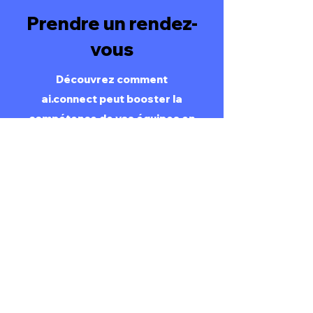
Prendre un rendez-
vous
Découvrez comment
ai.connect peut booster la
compétence de vos équipes en
IA et vous aider à rester
compétitifs.
Prendre Rendez-vous
Des organismes pour qui
nous créons des formations